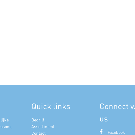
Quick links
Connect w
us
lijke
Bedrijf
easons,
Assortiment
Facebook
Contact