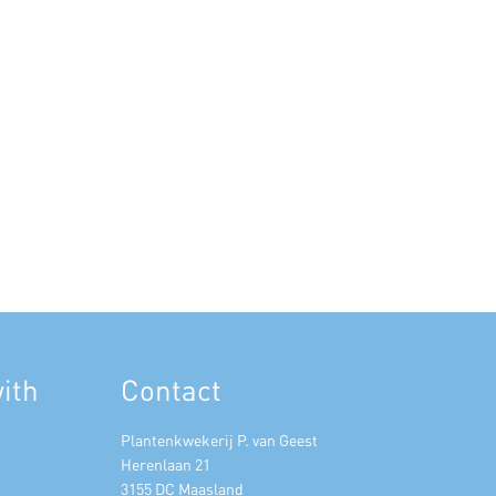
ith
Contact
Plantenkwekerij P. van Geest
Herenlaan 21
3155 DC Maasland