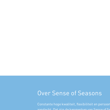
Over Sense of Seasons
Constante hoge kwaliteit, flexibiliteit en persoon
aandacht. Dat zijn de kenmerken van Sense of S