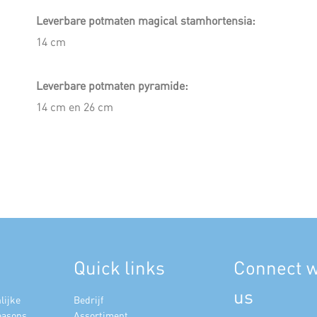
Leverbare potmaten magical stamhortensia:
14 cm
Leverbare potmaten pyramide:
14 cm en 26 cm
Quick links
Connect w
us
lijke
Bedrijf
easons,
Assortiment