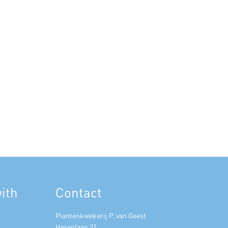
ith
Contact
Plantenkwekerij P. van Geest
Herenlaan 21